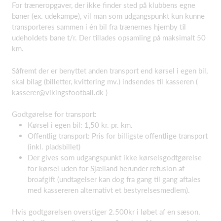
For træneropgaver, der ikke finder sted på klubbens egne
baner (ex. udekampe), vil man som udgangspunkt kun kunne
transporteres sammen i én bil fra trænernes hjemby til
udeholdets bane t/r. Der tillades opsamling på maksimalt 50
km.
Såfremt der er benyttet anden transport end kørsel i egen bil,
skal bilag (billetter, kvittering mv.) indsendes til kasseren (
kasserer@vikingsfootball.dk )
Godtgørelse for transport:
Kørsel i egen bil: 1,50 kr. pr. km.
Offentlig transport: Pris for billigste offentlige transport
(inkl. pladsbillet)
Der gives som udgangspunkt ikke kørselsgodtgørelse
for kørsel uden for Sjælland herunder refusion af
broafgift (undtagelser kan dog fra gang til gang aftales
med kassereren alternativt et bestyrelsesmedlem).
Hvis godtgørelsen overstiger 2.500kr i løbet af en sæson,